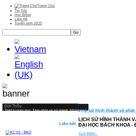
Trang Chủ
Tin Tức
Học Bổng
Liên Hệ
Tuyển sinh 2025
Go
Giới Thiệu
Lịch sử hình thành và phát triển
Lịch sử hình thành và phát
Triết lý giáo duc, Tầm nhìn và sứ mệnh
Nhân sự
Một số hình ảnh tiêu biểu
Đại học
Mục tiêu, chuẩn đầu ra và hình thức đánh giá
LỊCH SỬ HÌNH THÀNH 
Kiểm định và cơ hội nghề nghiệp
Liên kết
ĐẠI HỌC BÁCH KHOA -
Cấu trúc chương trình Đại học
CHƯƠNG TRÌNH ĐÀO TẠO TỪ 2019 ĐẾN NAY
Xem thêm...