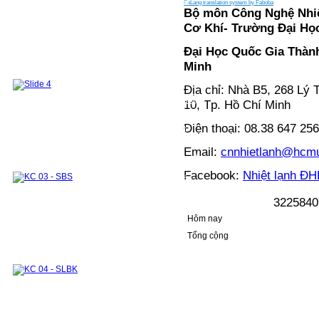
CHƯƠNG TRÌNH ĐÀO TẠO 2018 VỀ TRƯỚC
FaLang translation system by Faboba
Sau đại học
Đào tạo Thạc sỹ
Bộ môn Công Nghệ Nhiệ
Đề cương các môn học ThS
Cơ Khí- Trường Đại Họ
Danh sách học viên ThS đã bảo vệ
Đào tạo tiến sỹ
Đại Học Quốc Gia Thàn
Nghiên Cứu Khoa Học và Chuyển giao
Công Nghệ
Minh
Hướng nghiên cứu
Đề tài - Dự án
Công bố khoa học
Sách tham khảo
Bài báo
Địa chỉ: Nhà B5, 268 Lý
Các khoá đào tạo cho doanh nghiệp
Phòng Thí Nghiệm
Mục tiêu của phòng thí nghiệm
10, Tp. Hồ Chí Minh
Danh sách các thiết bị thí nghiệm
Khu thí nghiệm và thực hành chung
Điện thoại: 08.38 647 25
Phòng thí nghiệm Nhiệt động và Truyền nhiệt
Module 1
Module 2
Các môn học kết hợp thực hành thí nghiệm
Email:
cnnhietlanh@hcmu
Hệ thống TB phục vụ nghiên cứu khoa học và hỗ
trợ doanh nghiệp
Facebook:
Nhiệt lạnh Đ
Hợp Tác Quốc Tế
Hợp Tác trong Nước
Đối tác
Các khóa đào tạo cho doanh nghiệp
Cựu sinh viên & Học viên
Cựu sinh viên
3
2
2
5
8
4
0
Cựu học viên
Những tấm lòng vàng
Hôm nay
Tổng cộng