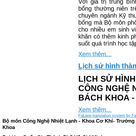
Với giá trị trung b
bổng thường niên tr
chuyên ngành Kỹ thu
bổng mà Bộ môn phối
cho nhiều em sinh v
khăn có thêm kinh p
suốt quá trình học tậ
Xem thêm...
Lịch sử hình thà
LỊCH SỬ HÌN
CÔNG NGHỆ N
BÁCH KHOA 
Xem thêm...
FaLang translation system by F
Bộ môn Công Nghệ Nhiệt Lạnh - Khoa Cơ Khí- Trường
Khoa