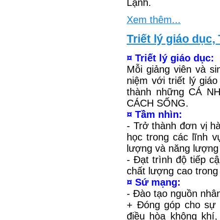
Lạnh.
Xem thêm...
Triết lý giáo dục
¤ Triết lý giáo dục:
Mỗi giảng viên và s
niệm với triết lý giá
thành những CÁ 
CÁCH SỐNG.
¤ Tầm nhìn:
- Trở thành đơn vị 
học trong các lĩnh v
lượng và năng lượng 
- Đạt trình độ tiếp c
chất lượng cao tron
¤ Sứ mạng:
- Đào tạo nguồn nhân 
+ Đóng góp cho sự ph
điều hòa không khí,