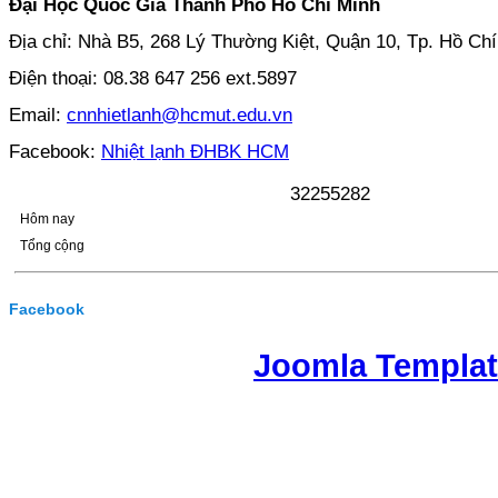
Đại Học Quốc Gia Thành Phố Hồ Chí Minh
Địa chỉ: Nhà B5, 268 Lý Thường Kiệt, Quận 10, Tp. Hồ Ch
Điện thoại: 08.38 647 256 ext.5897
Email:
cnnhietlanh@hcmut.edu.vn
Facebook:
Nhiệt lạnh ĐHBK HCM
3
2
2
5
5
2
8
2
Hôm nay
Tổng cộng
Facebook
Joomla Templa