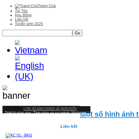
Trang Chủ
Tin Tức
Học Bổng
Liên Hệ
Tuyển sinh 2025
Go
Giới Thiệu
Lịch sử hình thành và phát triển
Một số hình ảnh 
Triết lý giáo duc, Tầm nhìn và sứ mệnh
Nhân sự
Một số hình ảnh tiêu biểu
Đại học
Mục tiêu, chuẩn đầu ra và hình thức đánh giá
Kiểm định và cơ hội nghề nghiệp
Liên kết
Cấu trúc chương trình Đại học
CHƯƠNG TRÌNH ĐÀO TẠO TỪ 2019 ĐẾN NAY