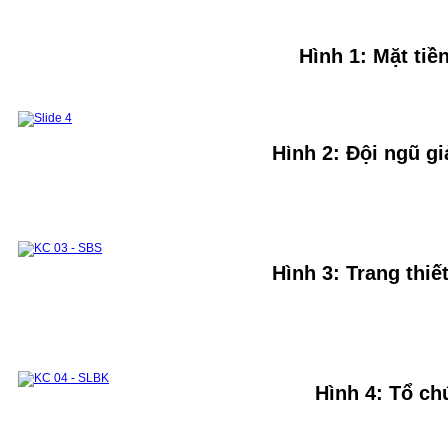
CHƯƠNG TRÌNH ĐÀO TẠO 2018 VỀ TRƯỚC
Sau đại học
Đào tạo Thạc sỹ
Đề cương các môn học ThS
Danh sách học viên ThS đã bảo vệ
Hình 1: Mặt tiề
Đào tạo tiến sỹ
Nghiên Cứu Khoa Học và Chuyển giao
Công Nghệ
Hướng nghiên cứu
Đề tài - Dự án
Công bố khoa học
Sách tham khảo
Bài báo
Các khoá đào tạo cho doanh nghiệp
Phòng Thí Nghiệm
Mục tiêu của phòng thí nghiệm
Hình 2: Đội ngũ g
Danh sách các thiết bị thí nghiệm
Khu thí nghiệm và thực hành chung
Phòng thí nghiệm Nhiệt động và Truyền nhiệt
Module 1
Module 2
Các môn học kết hợp thực hành thí nghiệm
Hệ thống TB phục vụ nghiên cứu khoa học và hỗ
trợ doanh nghiệp
Hợp Tác Quốc Tế
Hợp Tác trong Nước
Đối tác
Các khóa đào tạo cho doanh nghiệp
Hình 3: Trang thi
Cựu sinh viên & Học viên
Cựu sinh viên
Cựu học viên
Những tấm lòng vàng
Hình 4: Tổ ch