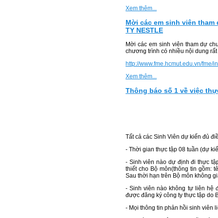
Xem thêm...
Mời các em sinh viên tham
TY NESTLE
Mời các em sinh viên tham dự 
chương trình có nhiều nội dung rất 
http://www.fme.hcmut.edu.vn/fme/
Xem thêm...
Thông báo số 1 về việc thự
Tất cả các Sinh Viên dự kiến đủ đi
- Thời gian thực tập 08 tuần (dự ki
- Sinh viên nào dự định đi thực tập
thiết cho Bộ môn(thông tin gồm: tê
Sau thời hạn trên Bộ môn không giải
- Sinh viên nào không tự liên hệ đ
được đăng ký công ty thực tập do 
- Mọi thông tin phản hồi sinh viê