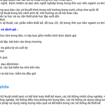
 giải quyết các vấn đề kỹ thuật trong lĩnh vực nhiệt lạnh.
 nghề, trách nhiệm và đạo đức nghề nghiệp trong trong lĩnh vực liên ngành cơ khí
ng qua báo cáo và thuyết trình trong môi trường trong nước cũng như quốc tế.
kỹ thuật trong bối cảnh kinh tế, môi trường và xã hội toàn cầu.
c tự học và sự cần thiết phải học tập suốt đời.
thời.
 kỹ thuật, các phần mềm thiết kế, đồ họa 2D, 3D trong lĩnh vực liên ngành cơ khí
 và đánh giá :
ọc làm trung tâm, vì vậy bao gồm nhiều hình thức đánh giá:
bài tập, bài báo cáo từng chương
tra giữa kỳ và cuối kỳ
inar
nh ảnh
h đạo đội/nhóm
: các bài kiểm tra nhỏ trên lớp
bị bài học: kiểm tra đầu giờ
nghiệp
ỹ thuật nhiệt lạnh có thể tính toán thiết kế được các hệ thống nhiệt công nghiệp, 
 công nghiệp, hệ thống điều hòa không khí trung tâm, các hệ thống sử dụng năng l
giải pháp sử dụng năng lượng hiệu quả và tiết kiệm trong các hệ thống đã thiết kế.