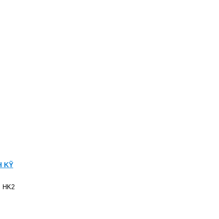
H KỸ
ừ HK2