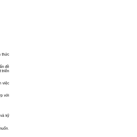
n thức
vấn đề
 triển
m việc
ợp với
 và kỹ
.
 muốn.