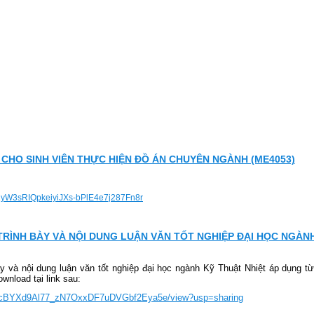
HO SINH VIÊN THỰC HIỆN ĐỒ ÁN CHUYÊN NGÀNH (ME4053)
d=1yW3sRIQpkeiyiJXs-bPlE4e7j287Fn8r
TRÌNH BÀY VÀ NỘI DUNG LUẬN VĂN TỐT NGHIỆP ĐẠI HỌC NGÀN
ày và nội dung luận văn tốt nghiệp đại học ngành Kỹ Thuật Nhiệt áp dụng t
wnload tại link sau:
e/d/1cBYXd9Al77_zN7OxxDF7uDVGbf2Eya5e/view?usp=sharing