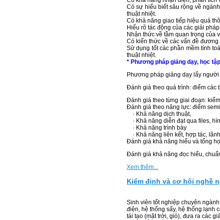
Có khả năng nhận diện, phân tích và
Có sự hiểu biết sâu rộng về ngành
thuật nhiệt.
Có khả năng giao tiếp hiệu quả thô
Hiểu rõ tác động của các giải pháp 
Nhận thức về tầm quan trọng của việ
Có kiến thức về các vấn đề đương 
Sử dụng tốt các phần mềm tính toán
thuật nhiệt.
* Phương pháp giảng dạy, học tập
Phương pháp giảng dạy lấy người h
Đánh giá theo quá trình: điểm các 
Đánh giá theo từng giai đoạn: kiểm 
Đánh giá theo năng lực: điểm sem
· Khả năng dịch thuật,
· Khả năng diễn đạt qua files, hì
· Khả năng trình bày
· Khả năng liên kết, hợp tác, lãn
Đánh giá khả năng hiểu và tổng hợp
Đánh giá khả năng đọc hiểu, chuẩn 
Xem thêm...
Kiểm định và cơ hội nghề 
Sinh viên tốt nghiệp chuyên ngành K
điện, hệ thống sấy, hệ thống lạnh
tái tạo (mặt trời, gió), đưa ra các 