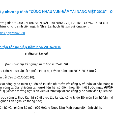
 dự chương trình “CÙNG NHAU VUN ĐẮP TÀI NĂNG VIỆT 2016” -
chương trình "CÙNG NHAU VUN ĐẮP TÀI NĂNG VIỆT 2016" - CÔNG TY NESTLE. 
hữu ích cho sinh viên ngành Nhiệt Lạnh, chi tiết xin vui lòng xem:
index.php?tin=2038
c tập tốt nghiệp năm học 2015-2016
THÔNG BÁO SỐ
(V/v: Thực tập tốt nghiệp năm học 2015-2016)
ều kiện đi thực tập tốt nghiệp trong học kỳ hè năm học 2015-2016 lưu ý:
ến bắt đầu từ 01/06/2016).
 tại công ty do mình tự liên hệ thì liên hệ trước với công ty và báo lại các thông t
n công ty, địa chỉcông ty, người liên hệ, số điện thoại liên hệ) trước ngày
06/05
 quyết các trường hợp sinh viên đi thực tập tại các công ty do sinh viên tự liên hệ.
ược công ty thực tập thì sẽ đi thực tập tại các công ty do Bộ môn liên hệ(sinh v
Bộmôn liên hệkhi có thông báo).
n liên hệ văn phòng Bộ môn (Cô Hoàng Ngọc Như Mai) trong giờ hành chính.