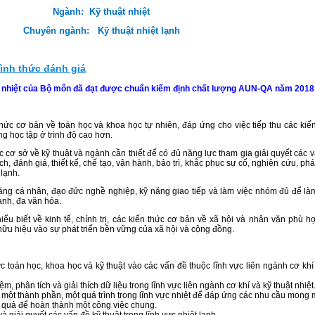
Ngành: Kỹ thuật nhiệt
Chuyên ngành: Kỹ thuật nhiệt lạnh
hình thức đánh giá
t nhiệt của Bộ môn đã đạt được chuẩn kiểm định chất lượng AUN-QA năm 2018
 thức cơ bản về toán học và khoa học tự nhiên, đáp ứng cho việc tiếp thu các kiế
g học tập ở trình độ cao hơn.
ức cơ sở về kỹ thuật và ngành cần thiết để có đủ năng lực tham gia giải quyết các 
ch, đánh giá, thiết kế, chế tạo, vận hành, bảo trì, khắc phục sự cố, nghiên cứu, phát
 lạnh.
năng cá nhân, đạo đức nghề nghiệp, kỹ năng giao tiếp và làm việc nhóm đủ để là
ành, đa văn hóa.
ểu biết về kinh tế, chính trị, các kiến thức cơ bản về xã hội và nhân văn phù h
u hiệu vào sự phát triển bền vững của xã hội và cộng đồng.
 toán học, khoa học và kỹ thuật vào các vấn đề thuộc lĩnh vực liên ngành cơ khí
m, phân tích và giải thích dữ liệu trong lĩnh vực liên ngành cơ khí và kỹ thuật nhiệt
, một thành phần, một quá trình trong lĩnh vực nhiệt để đáp ứng các nhu cầu mong
quả để hoàn thành một công việc chung.