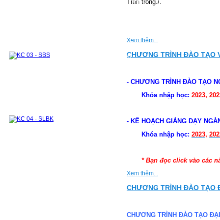
Trân trong./.
Phòng Thí Nghiệm
Mục tiêu của phòng thí nghiệm
Danh sách các thiết bị thí nghiệm
Khu thí nghiệm và thực hành chung
Phòng thí nghiệm Nhiệt động và Truyền nhiệt
Module 1
Module 2
Các môn học kết hợp thực hành thí nghiệm
Xem thêm...
Hệ thống TB phục vụ nghiên cứu khoa học và hỗ
trợ doanh nghiệp
CHƯƠNG TRÌNH ĐÀO TẠO V
Hợp Tác Quốc Tế
Hợp Tác trong Nước
Đối tác
Các khóa đào tạo cho doanh nghiệp
Cựu sinh viên & Học viên
Cựu sinh viên
Cựu học viên
Những tấm lòng vàng
- CHƯƠNG TRÌNH ĐÀO TẠO N
Khóa nhập học:
2023
,
202
- KẾ HOẠCH GIẢNG DẠY NGÀ
Khóa nhập học:
2023
,
202
* Bạn đọc click vào các 
Xem thêm...
CHƯƠNG TRÌNH ĐÀO TẠO Đ
CHƯƠNG TRÌNH ĐÀO TẠO ĐẠI