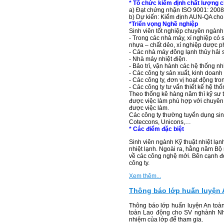
* Tổ chức kiểm định chất lượng 
a) Đạt chứng nhận ISO 9001: 2008 c
b) Dự kiến: Kiểm định AUN-QA cho
*Triển vọng Nghề nghiệp
Sinh viên tốt nghiệp chuyên ngành K
- Trong các nhà máy, xí nghiệp có
nhựa – chất dẻo, xí nghiệp dược p
- Các nhà máy đông lạnh thủy hải 
- Nhà máy nhiệt điện.
- Bảo trì, vận hành các hệ thống nh
- Các công ty sản xuất, kinh doanh t
- Các công ty, đơn vị hoạt động tro
- Các công ty tư vấn thiết kế hệ th
Theo thống kê hàng năm thì kỹ sư 
được việc làm phù hợp với chuyên n
được việc làm.
Các công ty thường tuyển dụng sinh
Coteccons, Unicons,…
* Các điểm đặc biệt
Sinh viên ngành Kỹ thuật nhiệt lạ
nhiệt lạnh. Ngoài ra, hằng năm Bộ
về các công nghệ mới. Bên cạnh đó 
công ty.
Xem thêm...
Thông báo lớp huấn luyện 
Thông báo lớp huấn luyện An toà
toàn Lao động cho SV nghành Nhi
nhiệm của lớp để tham gia.