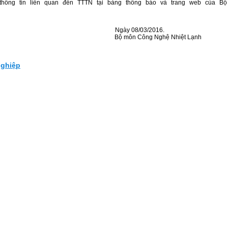
thông tin liên quan đến TTTN tại bảng thông báo và trang web của B
gày 08/03/2016.
Bộ môn Công Nghệ Nhiệt Lạnh
nghiệp