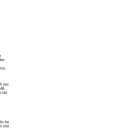
m
tìm
ico,
nh vực
 đề
a các
yện An
ên chủ