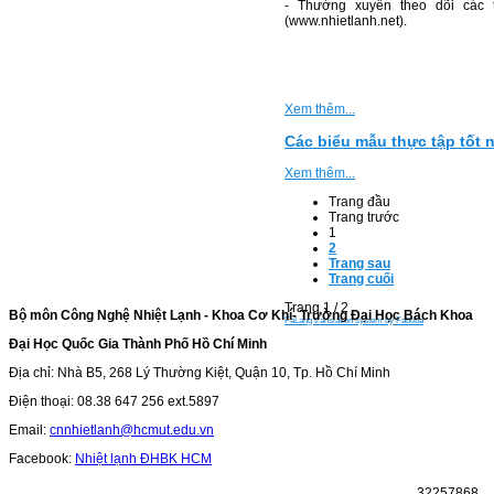
- Thường xuyên theo dõi các 
(www.nhietlanh.net).
N
Xem thêm...
Các biểu mẫu thực tập tốt 
Xem thêm...
Trang đầu
Trang trước
1
2
Trang sau
Trang cuối
Trang 1 / 2
Bộ môn Công Nghệ Nhiệt Lạnh - Khoa Cơ Khí- Trường Đại Học Bách Khoa
FaLang translation system by Faboba
Đại Học Quốc Gia Thành Phố Hồ Chí Minh
Địa chỉ: Nhà B5, 268 Lý Thường Kiệt, Quận 10, Tp. Hồ Chí Minh
Điện thoại: 08.38 647 256 ext.5897
Email:
cnnhietlanh@hcmut.edu.vn
Facebook:
Nhiệt lạnh ĐHBK HCM
3
2
2
5
7
8
6
8