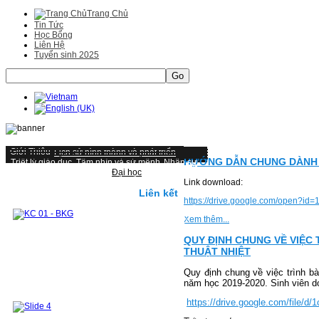
Trang Chủ
Tin Tức
Học Bổng
Liên Hệ
Tuyển sinh 2025
Go
Giới Thiệu
Lịch sử hình thành và phát triển
HƯỚNG DẪN CHUNG DÀNH C
Triết lý giáo duc, Tầm nhìn và sứ mệnh
Nhân sự
Một số hình ảnh tiêu biểu
Đại học
Mục tiêu, chuẩn đầu ra và hình thức đánh giá
Link download:
Kiểm định và cơ hội nghề nghiệp
Liên kết
https://drive.google.com/open?i
Cấu trúc chương trình Đại học
CHƯƠNG TRÌNH ĐÀO TẠO TỪ 2019 ĐẾN NAY
Xem thêm...
CHƯƠNG TRÌNH ĐÀO TẠO 2018 VỀ TRƯỚC
Sau đại học
Đào tạo Thạc sỹ
QUY ĐỊNH CHUNG VỀ VIỆC 
Đề cương các môn học ThS
THUẬT NHIỆT
Danh sách học viên ThS đã bảo vệ
Đào tạo tiến sỹ
Nghiên Cứu Khoa Học và Chuyển giao
Quy định chung về việc trình b
Công Nghệ
năm học 2019-2020. Sinh viên do
Hướng nghiên cứu
Đề tài - Dự án
Công bố khoa học
Sách tham khảo
Bài báo
https://drive.google.com/fil
Các khoá đào tạo cho doanh nghiệp