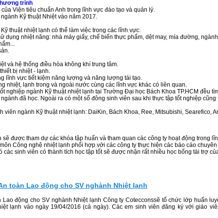
chương trình
ủa Viện tiêu chuẩn Anh trong lĩnh vực đào tạo và quản lý.
 ngành Kỹ thuật Nhiệt vào năm 2017.
ỹ thuật nhiệt lạnh có thể làm việc trong các lĩnh vực:
 sử dụng nhiệt năng: nhà máy giấy, chế biến thực phẩm, dệt may, mía đường, ngành
hẩm...
sản.
iệt và hệ thống điều hòa không khí trung tâm.
hiết bị nhiệt - lạnh.
ng lĩnh vực tiết kiệm năng lượng và năng lượng tái tạo.
ống nhiệt, lạnh trong và ngoài nước cùng các lĩnh vực khác có liên quan.
tốt nghiệp ngành Kỹ thuật nhiệt lạnh tại Trường Đại học Bách Khoa TP.HCM đều tì
gành đã học. Ngoài ra có một số đông sinh viên sau khi thực tập tốt nghiệp cũng 
 viên ngành Kỹ thuật nhiệt lạnh: DaiKin, Bách Khoa, Ree, Mitsubishi, Searefico, Ar
nh sẽ được tham dự các khóa tập huấn và tham quan các công ty hoạt động trong lĩ
 môn Công nghệ nhiệt lạnh phối hợp với các công ty thực hiện các báo cáo chuyên
các sinh viên có thành tích học tập tốt sẽ được nhận rất nhiều học bổng tài trợ củ
An toàn Lao động cho SV nghành Nhiệt lạnh
n Lao động cho SV nghành Nhiệt lạnh Công ty Cotecconssẽ tổ chức lớp huấn lu
ệt lạnh vào ngày 19/04/2016 (cả ngày). Các em sinh viên đăng ký với giáo vi