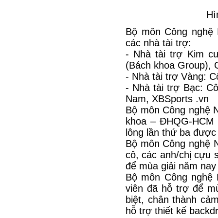
Hì
Bộ môn Công nghệ N
các nhà tài trợ:
- Nhà tài trợ Kim 
(Bách khoa Group), 
- Nhà tài trợ Vàng:
- Nhà tài trợ Bạc: 
Nam, XBSports .vn
Bộ môn Công nghệ Nh
khoa – ĐHQG-HCM và
lông lần thứ ba được 
Bộ môn Công nghệ Nh
cô, các anh/chị cựu 
để mùa giải năm nay 
Bộ môn Công nghệ N
viên đã hỗ trợ để m
biệt, chân thành cả
hỗ trợ thiết kế backd