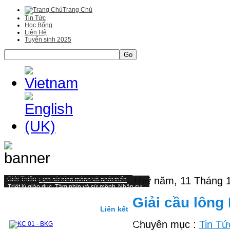
Trang Chủ
Tin Tức
Học Bổng
Liên Hệ
Tuyển sinh 2025
Go
Thứ năm, 11 Tháng 
Giới Thiệu
Lịch sử hình thành và phát triển
Triết lý giáo duc, Tầm nhìn và sứ mệnh
Nhân sự
Một số hình ảnh tiêu biểu
Đại học
Giải cầu lông
Mục tiêu, chuẩn đầu ra và hình thức đánh giá
Kiểm định và cơ hội nghề nghiệp
Liên kết
Cấu trúc chương trình Đại học
Chuyên mục :
Tin Tứ
CHƯƠNG TRÌNH ĐÀO TẠO TỪ 2019 ĐẾN NAY