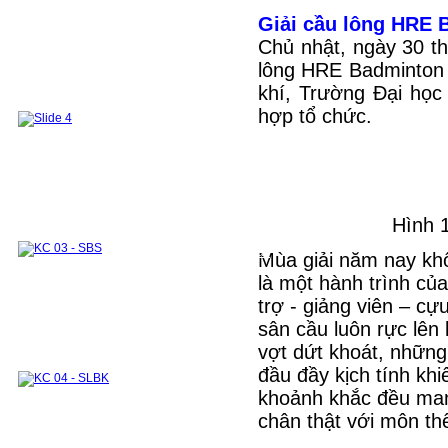
CHƯƠNG TRÌNH ĐÀO TẠO 2018 VỀ TRƯỚC
Sau đại học
Đào tạo Thạc sỹ
Giải cầu lông HRE B
Đề cương các môn học ThS
Danh sách học viên ThS đã bảo vệ
Chủ nhật, ngày 30 t
Đào tạo tiến sỹ
lông HRE Badminton 
Nghiên Cứu Khoa Học và Chuyển giao
Công Nghệ
khí, Trường Đại họ
Hướng nghiên cứu
Đề tài - Dự án
hợp tổ chức.
Công bố khoa học
Sách tham khảo
Bài báo
Các khoá đào tạo cho doanh nghiệp
Phòng Thí Nghiệm
Mục tiêu của phòng thí nghiệm
Danh sách các thiết bị thí nghiệm
Khu thí nghiệm và thực hành chung
Phòng thí nghiệm Nhiệt động và Truyền nhiệt
Module 1
Module 2
Các môn học kết hợp thực hành thí nghiệm
Hình 1
Hệ thống TB phục vụ nghiên cứu khoa học và hỗ
trợ doanh nghiệp
Hợp Tác Quốc Tế
Hợp Tác trong Nước
Đối tác
Mùa giải năm nay khô
Các khóa đào tạo cho doanh nghiệp
là một hành trình của
Cựu sinh viên & Học viên
Cựu sinh viên
Cựu học viên
Những tấm lòng vàng
trợ - giảng viên – cựu
sân cầu luôn rực lên
vợt dứt khoát, nhữn
đầu đầy kịch tính kh
khoảnh khắc đều man
chân thật với môn th