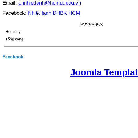
Email:
cnnhietlanh@hcmut.edu.vn
Facebook:
Nhiệt lạnh ĐHBK HCM
3
2
2
5
6
6
5
3
Hôm nay
Tổng cộng
Facebook
Joomla Templa