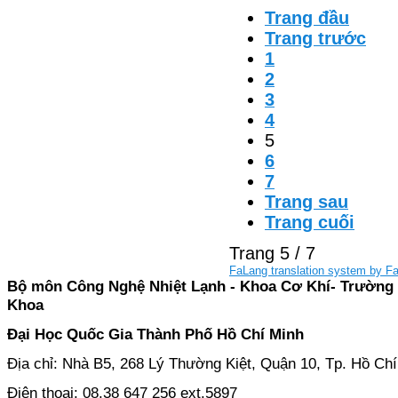
Trang đầu
Trang trước
1
2
3
4
5
6
7
Trang sau
Trang cuối
Trang 5 / 7
FaLang translation system by F
Bộ môn Công Nghệ Nhiệt Lạnh - Khoa Cơ Khí- Trường
Khoa
Đại Học Quốc Gia Thành Phố Hồ Chí Minh
Địa chỉ: Nhà B5, 268 Lý Thường Kiệt, Quận 10, Tp. Hồ Ch
Điện thoại: 08.38 647 256 ext.5897