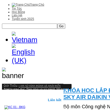
Trang Chủ
Tin Tức
Học Bổng
Liên Hệ
Tuyển sinh 2025
Go
Giới Thiệu
Lịch sử hình thành và phát triển
KHÓA HỌC LẮP 
Triết lý giáo duc, Tầm nhìn và sứ mệnh
Nhân sự
Một số hình ảnh tiêu biểu
Đại học
SKY AIR DAIKIN
Mục tiêu, chuẩn đầu ra và hình thức đánh giá
Kiểm định và cơ hội nghề nghiệp
Liên kết
Cấu trúc chương trình Đại học
Bộ môn Công nghệ N
CHƯƠNG TRÌNH ĐÀO TẠO TỪ 2019 ĐẾN NAY