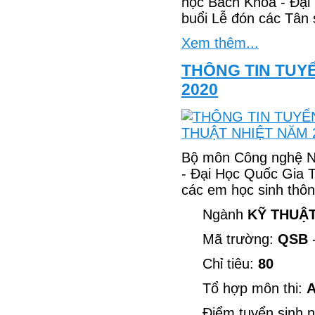
học Bách Khoa - Đại
buổi Lễ đón các Tân 
Xem thêm...
THÔNG TIN TUY
2020
Bộ môn Công nghệ Nh
- Đại Học Quốc Gia T
các em học sinh thôn
Ngành
KỸ THUẬT
Mã trường:
QSB
-
Chỉ tiêu:
80
Tổ hợp môn thi:
A
Điểm tuyển sinh 