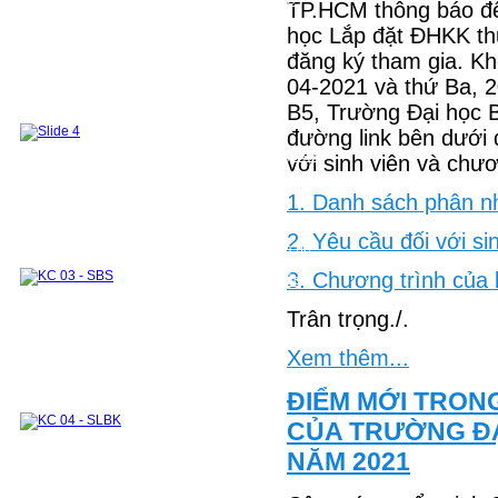
CHƯƠNG TRÌNH ĐÀO TẠO 2018 VỀ TRƯỚC
TP.HCM thông báo đến
Sau đại học
Đào tạo Thạc sỹ
Đề cương các môn học ThS
học Lắp đặt ĐHKK th
Danh sách học viên ThS đã bảo vệ
đăng ký tham gia. Kh
Đào tạo tiến sỹ
Nghiên Cứu Khoa Học và Chuyển giao
04-2021 và thứ Ba, 2
Công Nghệ
B5, Trường Đại học 
Hướng nghiên cứu
Đề tài - Dự án
Công bố khoa học
Sách tham khảo
Bài báo
đường link bên dưới
Các khoá đào tạo cho doanh nghiệp
Phòng Thí Nghiệm
Mục tiêu của phòng thí nghiệm
với sinh viên và chư
Danh sách các thiết bị thí nghiệm
Khu thí nghiệm và thực hành chung
1. Danh sách phân nh
Phòng thí nghiệm Nhiệt động và Truyền nhiệt
Module 1
Module 2
Các môn học kết hợp thực hành thí nghiệm
2. Yêu cầu đối với s
Hệ thống TB phục vụ nghiên cứu khoa học và hỗ
trợ doanh nghiệp
3. Chương trình của
Hợp Tác Quốc Tế
Hợp Tác trong Nước
Đối tác
Các khóa đào tạo cho doanh nghiệp
Cựu sinh viên & Học viên
Cựu sinh viên
Trân trọng./.
Cựu học viên
Những tấm lòng vàng
Xem thêm...
ĐIỂM MỚI TRON
CỦA TRƯỜNG ĐẠ
NĂM 2021