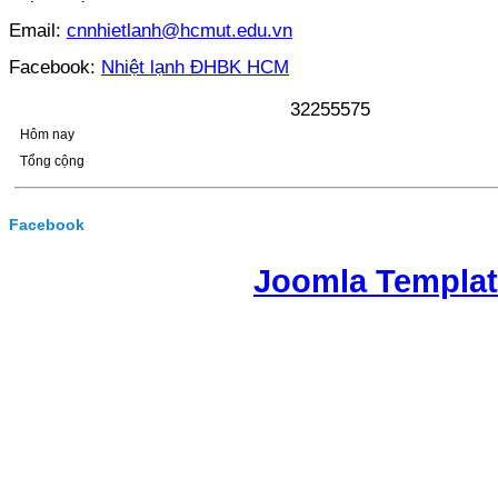
Email:
cnnhietlanh@hcmut.edu.vn
Facebook:
Nhiệt lạnh ĐHBK HCM
3
2
2
5
5
5
7
5
Hôm nay
Tổng cộng
Facebook
Joomla Templa