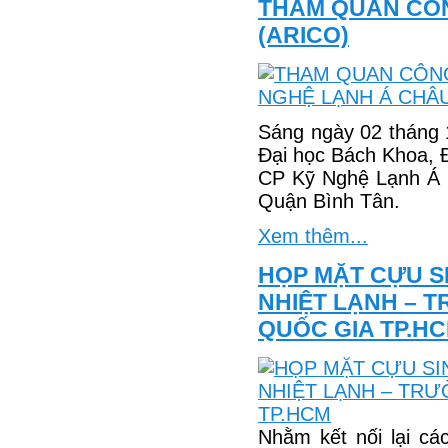
THAM QUAN CÔN
(ARICO)
Sáng ngày 02 tháng 
Đại học Bách Khoa, 
CP Kỹ Nghệ Lạnh Á C
Quận Bình Tân.
Xem thêm...
HỌP MẶT CỰU S
NHIỆT LẠNH – 
QUỐC GIA TP.H
Nhằm kết nối lại cá