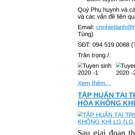
Quý Phụ huynh và cá
và các vấn đề liên qua
Email:
cnnhietlanh@
Tùng)
SĐT: 094 519 0088 (
Trân trọng./.
Xem thêm...
TẬP HUẤN TẠI 
HÒA KHÔNG KHÍ
Sau giai đoạn th