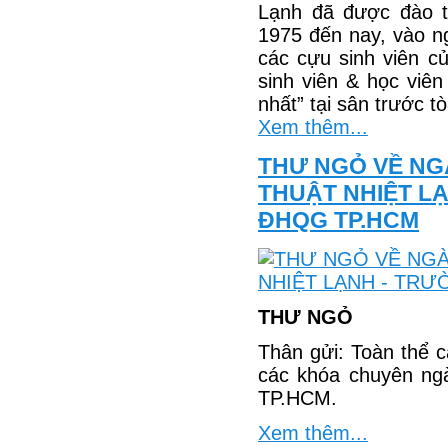
Lạnh đã được đào 
1975 đến nay, vào n
các cựu sinh viên c
sinh viên & học viê
nhất” tại sân trước t
Xem thêm...
THƯ NGỎ VỀ NG
THUẬT NHIỆT L
ĐHQG TP.HCM
THƯ NGỎ
Thân gửi: Toàn thể 
các khóa chuyên ng
TP.HCM.
Xem thêm...