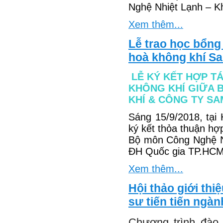
Nghệ Nhiệt Lạnh – Kh
Xem thêm...
Lễ trao học bổng
hoà không khí S
LỄ KÝ KẾT HỢP T
KHÔNG KHÍ GIỮA 
KHÍ & CÔNG TY S
Sáng 15/9/2018, tại
ký kết thỏa thuận hợ
Bộ môn Công Nghệ N
ĐH Quốc gia TP.HCM 
Xem thêm...
Hội thảo giới thi
sư tiến tiến ngàn
Chương trình đào 