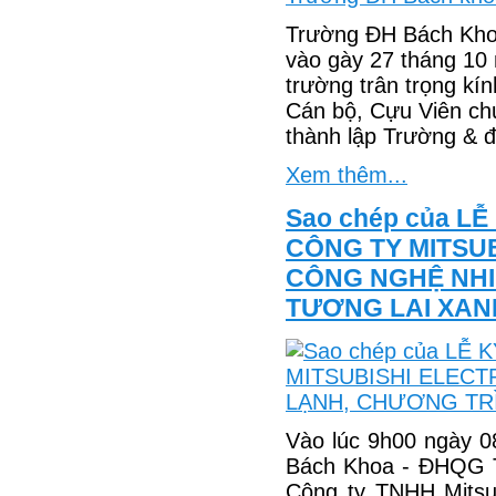
Trường ĐH Bách Khoa
vào gày 27 tháng 10
trường trân trọng kí
Cán bộ, Cựu Viên ch
thành lập Trường & 
Xem thêm...
Sao chép của L
CÔNG TY MITSUB
CÔNG NGHỆ NHI
TƯƠNG LAI XAN
Vào lúc 9h00 ngày 0
Bách Khoa - ĐHQG TP
Công ty TNHH Mitsu