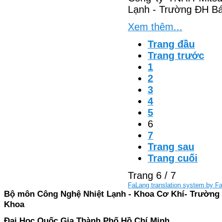
Lạnh - Trường ĐH B
Xem thêm...
Trang đầu
Trang trước
1
2
3
4
5
6
7
Trang sau
Trang cuối
Trang 6 / 7
FaLang translation system by F
Bộ môn Công Nghệ Nhiệt Lạnh - Khoa Cơ Khí- Trường
Khoa
Đại Học Quốc Gia Thành Phố Hồ Chí Minh