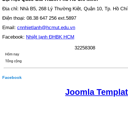
Địa chỉ: Nhà B5, 268 Lý Thường Kiệt, Quận 10, Tp. Hồ Ch
Điện thoại: 08.38 647 256 ext.5897
Email:
cnnhietlanh@hcmut.edu.vn
Facebook:
Nhiệt lạnh ĐHBK HCM
3
2
2
5
8
3
0
8
Hôm nay
Tổng cộng
Facebook
Joomla Templa