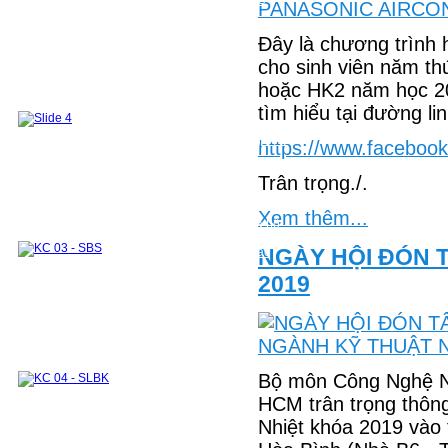
CHƯƠNG TRÌNH ĐÀO TẠO 2018 VỀ TRƯỚC
Sau đại học
Đào tạo Thạc sỹ
Đề cương các môn học ThS
Đây là chương trìn
Danh sách học viên ThS đã bảo vệ
Đào tạo tiến sỹ
cho sinh viên năm th
Nghiên Cứu Khoa Học và Chuyển giao
Công Nghệ
hoặc HK2 năm học 201
Hướng nghiên cứu
Đề tài - Dự án
tìm hiểu tại đường li
Công bố khoa học
Sách tham khảo
Bài báo
Các khoá đào tạo cho doanh nghiệp
Phòng Thí Nghiệm
Mục tiêu của phòng thí nghiệm
https://www.faceboo
Danh sách các thiết bị thí nghiệm
Khu thí nghiệm và thực hành chung
Trân trọng./.
Phòng thí nghiệm Nhiệt động và Truyền nhiệt
Module 1
Module 2
Các môn học kết hợp thực hành thí nghiệm
Xem thêm...
Hệ thống TB phục vụ nghiên cứu khoa học và hỗ
trợ doanh nghiệp
NGÀY HỘI ĐÓN T
Hợp Tác Quốc Tế
Hợp Tác trong Nước
Đối tác
Các khóa đào tạo cho doanh nghiệp
2019
Cựu sinh viên & Học viên
Cựu sinh viên
Cựu học viên
Những tấm lòng vàng
Bộ môn Công Nghệ N
HCM trân trọng thông
Nhiệt khóa 2019 vào