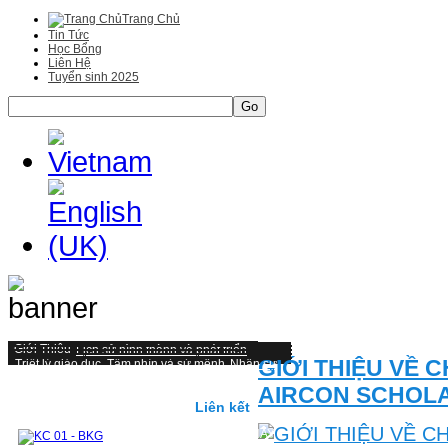
Trang Chủ
Tin Tức
Học Bổng
Liên Hệ
Tuyển sinh 2025
Go
Giới Thiệu
Lịch sử hình thành và phát triển
GIỚI THIỆU VỀ
Triết lý giáo duc, Tầm nhìn và sứ mệnh
Nhân sự
Một số hình ảnh tiêu biểu
Đại học
AIRCON SCHOLA
Mục tiêu, chuẩn đầu ra và hình thức đánh giá
Kiểm định và cơ hội nghề nghiệp
Liên kết
Cấu trúc chương trình Đại học
CHƯƠNG TRÌNH ĐÀO TẠO TỪ 2019 ĐẾN NAY