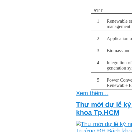
STT
1
Renewable en
management
2
Application o
3
Biomass and 
4
Integration o
generation sy
5
Power Convers
Renewable E
Xem thêm...
Thư mời dự lễ k
khoa Tp.HCM