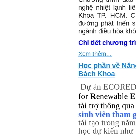
nghệ nhiệt lạnh l
Khoa TP. HCM. Ch
đường phát triển s
ngành điều hòa khôn
Chi tiết chương tr
Xem thêm...
Học phần về Năng
Bách Khoa
Dự án ECORE
for
R
enewable
E
tài trợ thông q
sinh viên tham 
tái tạo trong nă
học dự kiến như 