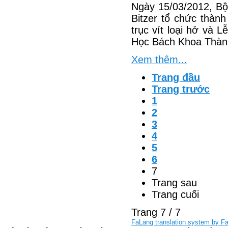
Ngày 15/03/2012, B
Bitzer tổ chức thàn
trục vít loại hở và 
Học Bách Khoa Thàn
Xem thêm...
Trang đầu
Trang trước
1
2
3
4
5
6
7
Trang sau
Trang cuối
Trang 7 / 7
FaLang translation system by F