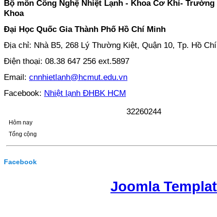
Bộ môn Công Nghệ Nhiệt Lạnh - Khoa Cơ Khí- Trường
Khoa
Đại Học Quốc Gia Thành Phố Hồ Chí Minh
Địa chỉ: Nhà B5, 268 Lý Thường Kiệt, Quận 10, Tp. Hồ Ch
Điện thoại: 08.38 647 256 ext.5897
Email:
cnnhietlanh@hcmut.edu.vn
Facebook:
Nhiệt lạnh ĐHBK HCM
3
2
2
6
0
2
4
4
Hôm nay
Tổng cộng
Facebook
Joomla Templa