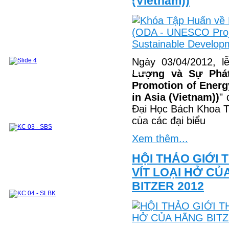
(Vietnam))
CHƯƠNG TRÌNH ĐÀO TẠO 2018 VỀ TRƯỚC
Sau đại học
Đào tạo Thạc sỹ
Đề cương các môn học ThS
Danh sách học viên ThS đã bảo vệ
Đào tạo tiến sỹ
Nghiên Cứu Khoa Học và Chuyển giao
Công Nghệ
Hướng nghiên cứu
Đề tài - Dự án
Công bố khoa học
Sách tham khảo
Bài báo
Ngày 03/04/2012, l
Các khoá đào tạo cho doanh nghiệp
Phòng Thí Nghiệm
Mục tiêu của phòng thí nghiệm
Lượng và Sự Phát
Danh sách các thiết bị thí nghiệm
Promotion of Energ
Khu thí nghiệm và thực hành chung
Phòng thí nghiệm Nhiệt động và Truyền nhiệt
in Asia (Vietnam))
" 
Module 1
Module 2
Đại Học Bách Khoa T
Các môn học kết hợp thực hành thí nghiệm
Hệ thống TB phục vụ nghiên cứu khoa học và hỗ
của các đại biểu
trợ doanh nghiệp
Hợp Tác Quốc Tế
Hợp Tác trong Nước
Đối tác
Các khóa đào tạo cho doanh nghiệp
Xem thêm...
Cựu sinh viên & Học viên
Cựu sinh viên
Cựu học viên
Những tấm lòng vàng
HỘI THẢO GIỚI
VÍT LOẠI HỞ CỦ
BITZER 2012