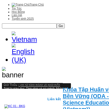
Trang Chủ
Tin Tức
Học Bổng
Liên Hệ
Tuyển sinh 2025
Go
Giới Thiệu
Lịch sử hình thành và phát triển
Khóa Tập Huấn v
Triết lý giáo duc, Tầm nhìn và sứ mệnh
Nhân sự
Một số hình ảnh tiêu biểu
Đại học
Bền Vững (ODA -
Mục tiêu, chuẩn đầu ra và hình thức đánh giá
Kiểm định và cơ hội nghề nghiệp
Liên kết
Science Educatio
Cấu trúc chương trình Đại học
CHƯƠNG TRÌNH ĐÀO TẠO TỪ 2019 ĐẾN NAY