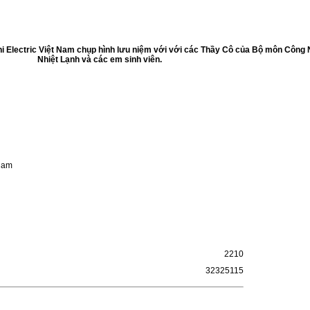
hi Electric Việt Nam chụp hình lưu niệm với với các Thầy Cô của Bộ môn Công
Nhiệt Lạnh và các em sinh viên.
tnam
2210
32325115