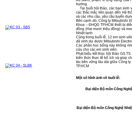
Thermodynamics and Heat Transfer Lab.
trường.
Module 1
Module 2
Integrated Lab. Subjects
Tại buổi hội thảo, các bạn sinh vi
Experimental systems and devices for research
các thắc mắc liên quan đến Hệ thố
and industrial supports
và các nhu cầu, yêu cầu tuyển dụn
INTERNATIONAL COOPERATION
Bên cạnh đó, Công ty Mitsubishi 
DOMESTIC COOPERATION
Partners
Khoa – ĐHQG TP.HCM thiết bị điều 
Training Courses
ALUMNI
Undergraduate
đồng (Hai mươi triệu đồng) và m
Graduate
Sponsors
Nhiệt lạnh.
Cũng trong buổi lễ, 12 em sinh viê
đã vinh dự được Mitsubishi Electri
Các phần học bổng này không nhữn
cứu cho các em sinh viên.
Phát biểu kết thúc hội thảo GS.TS
kiến thức thực tế bổ ích và giúp 
tác bền vững lâu dài giữa Công t
TP.HCM
Một số hình ảnh về buổi lễ:
Đại diện Bộ môn Công Nghệ 
Đại diện Bộ môn Công Nghệ Nhiệt