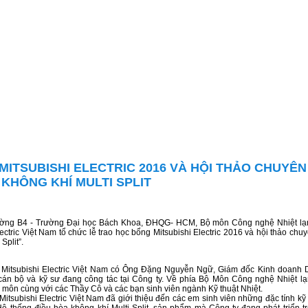
MITSUBISHI ELECTRIC 2016 VÀ HỘI THẢO CHUYÊN
KHÔNG KHÍ MULTI SPLIT
rường B4 - Trường Đại học Bách Khoa, ĐHQG- HCM, Bộ môn Công nghệ Nhiệt lạ
ectric Việt Nam tổ chức lễ trao học bổng Mitsubishi Electric 2016 và hội thảo chu
Split”.
y Mitsubishi Electric Việt Nam có Ông Đặng Nguyễn Ngữ, Giám đốc Kinh doanh 
cán bộ và kỹ sư đang công tác tại Công ty. Về phía Bộ Môn Công nghệ Nhiệt l
môn cùng với các Thầy Cô và các bạn sinh viên ngành Kỹ thuật Nhiệt.
itsubishi Electric Việt Nam đã giới thiệu đến các em sinh viên những đặc tính kỹ 
 thống điều hòa không khí Multi Split, sản phẩm mà Công ty đang phát triển tr