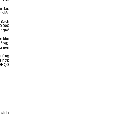
ải đáp
m việc
H Bách
00.000
 nghệ
ợt khó
đồng).
nghiên
 những
sự hợp
– ĐHQG
 sinh