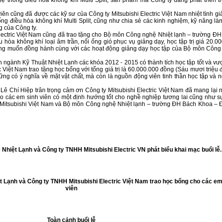
ên cũng đã được các kỹ sư của Công ty Mitsubishi Electric Việt Nam nhiệt tình gi
ng điều hòa không khí Multi Split, cũng như chia sẻ các kinh nghiệm, kỹ năng là
g của Công ty.
Electric Việt Nam cũng đã trao tặng cho Bộ môn Công nghệ Nhiệt lạnh – trường Đ
hòa không khí loại âm trần, nối ống gió phục vụ giảng dạy, học tập trị giá 20.0
ong muốn đồng hành cùng với các hoạt động giảng dạy học tập của Bộ môn Công
n ngành Kỹ Thuật Nhiệt Lạnh các khóa 2012 - 2015 có thành tích học tập tốt và vư
c Việt Nam trao tặng học bổng với tổng giá trị là 60.000.000 đồng (Sáu mươi triệu 
g có ý nghĩa về mặt vật chất, mà còn là nguồn động viên tinh thần học tập và 
. Lê Chí Hiệp trân trọng cảm ơn Công ty Mitsubishi Electric Việt Nam đã mang lại
cho các em sinh viên có một định hướng tốt cho nghề nghiệp tương lai cũng như 
y Mitsubishi Việt Nam và Bộ môn Công nghệ Nhiệt lạnh – trường ĐH Bách Khoa 
Nhiệt Lạnh và Công ty TNHH Mitsubishi Electric VN phát biểu khai mạc buổi lễ.
 Lạnh và Công ty TNHH Mitsubishi Electric Việt Nam trao học bổng cho các em
viên
Toàn cảnh buổi lễ