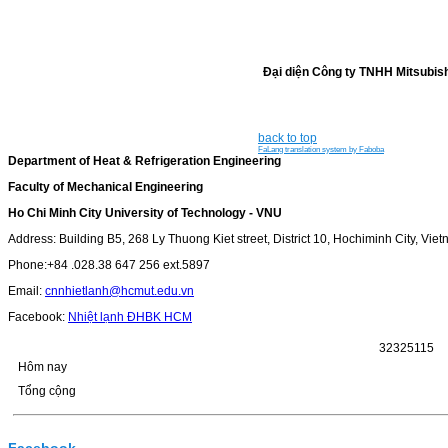
Đại diện Công ty TNHH Mitsubis
back to top
FaLang translation system by Faboba
Department of Heat & Refrigeration Engineering
Faculty of Mechanical Engineering
Ho Chi Minh City University of Technology - VNU
Address: Building B5, 268 Ly Thuong Kiet street, District 10, Hochiminh City, Vie
Phone:+84 .028.38 647 256 ext.5897
Email:
cnnhietlanh@hcmut.edu.vn
Facebook:
Nhiệt lạnh ĐHBK HCM
3
2
3
2
5
1
1
5
Hôm nay
Tổng cộng
Facebook