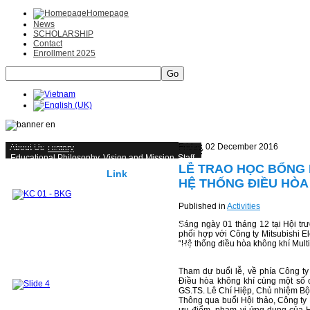
Homepage
News
SCHOLARSHIP
Contact
Enrollment 2025
Go
Friday, 02 December 2016
About Us
History
Educational Philosophy, Vision and Mission
Staff
LỄ TRAO HỌC BỔNG 
Photos of typical activities
Link
UNDERGRADUATE
HỆ THỐNG ĐIỀU HÒA 
Objectives, learning outcomes and teaching
methods
Published in
Activities
Training capacity and Job opportunities
Undergraduate program
2019 - Present
Sáng ngày 01 tháng 12 tại Hội t
2018 and earlier
GRADUATE
Master Program
phối hợp với Công ty Mitsubishi El
Master Curriculum
“Hệ thống điều hòa không khí Multi 
List of graduated master students
Ph.D Program
RESEARCH & TECHNOLOGY TRANSFER
Research Interests
Projects
Publication
Tham dự buổi lễ, về phía Công t
Textbooks
Articles
Điều hòa không khí cùng một số 
Các khoá đào tạo cho doanh nghiệp
GS.TS. Lê Chí Hiệp, Chủ nhiệm Bộ 
LABORATORY
Lab. Objectives
Thông qua buổi Hội thảo, Công ty M
List of laboratory equipment
General lab.
ưu điểm, phạm vi ứng dụng của Hệ